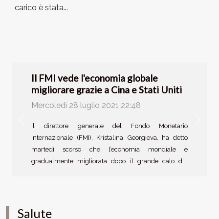
carico è stata...
Il FMI vede l'economia globale
migliorare grazie a Cina e Stati Uniti
Mercoledì 28 luglio 2021 22:48
Previous
Next
Il direttore generale del Fondo Monetario
Internazionale (FMI), Kristalina Georgieva, ha detto
martedì scorso che l’economia mondiale è
gradualmente migliorata dopo il grande calo del
2020 dovuto alla pandemia globale di COVID-19. La
crescita sarà ancora superiore al 5% per quest’anno
2021 e al 4,2% per il 2022. Distribuzione delle dosi di
vaccino Dopo la corretta consegna e applicazione dei
Salute