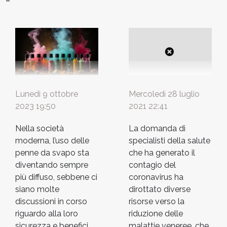
vaccini, si aspettano che l’ambiente economico
migliori significativamente. Inoltre, hanno piena
fiducia nelle nuove politiche di sostegno, come il
pacchetto fiscale americano. Per...
Lunedì 9 ottobre
Mercoledì 28 luglio
2023 19:50
2021 22:41
Nella società
La domanda di
moderna, l’uso delle
specialisti della salute
penne da svapo sta
che ha generato il
diventando sempre
contagio del
più diffuso, sebbene ci
coronavirus ha
siano molte
dirottato diverse
discussioni in corso
risorse verso la
riguardo alla loro
riduzione delle
sicurezza e benefici
malattie veneree, che