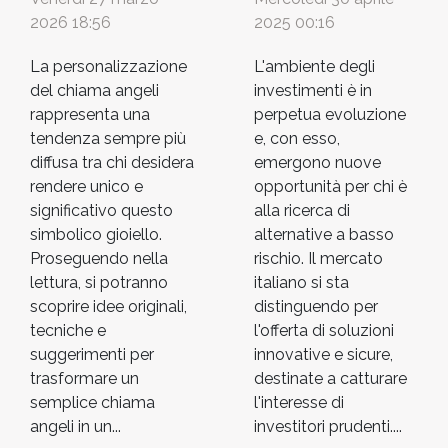
2026 18:56
2025 00:16
La personalizzazione
L'ambiente degli
del chiama angeli
investimenti è in
rappresenta una
perpetua evoluzione
tendenza sempre più
e, con esso,
diffusa tra chi desidera
emergono nuove
rendere unico e
opportunità per chi è
significativo questo
alla ricerca di
simbolico gioiello.
alternative a basso
Proseguendo nella
rischio. Il mercato
lettura, si potranno
italiano si sta
scoprire idee originali,
distinguendo per
tecniche e
l'offerta di soluzioni
suggerimenti per
innovative e sicure,
trasformare un
destinate a catturare
semplice chiama
l'interesse di
angeli in un...
investitori prudenti....