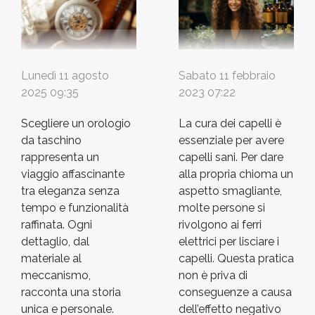
Incisioni personalizzate Le incisioni
rappresentano un modo unico per
trasformare il chiama angeli in un gioiello
davvero personale e ricco di significato.
Sabato 11 febbraio
Lunedì 11 agosto
Attraverso tecniche avanzate come
2023 07:22
2025 09:35
l'incisione laser, l'incisione a mano e la
punzonatura, è possibile aggiungere
La cura dei capelli è
Scegliere un orologio
elementi speciali al proprio pendente. Le
essenziale per avere
da taschino
opzioni includono...
capelli sani. Per dare
rappresenta un
alla propria chioma un
viaggio affascinante
aspetto smagliante,
tra eleganza senza
molte persone si
tempo e funzionalità
rivolgono ai ferri
raffinata. Ogni
elettrici per lisciare i
dettaglio, dal
capelli. Questa pratica
materiale al
non è priva di
meccanismo,
conseguenze a causa
racconta una storia
dell’effetto negativo
unica e personale.