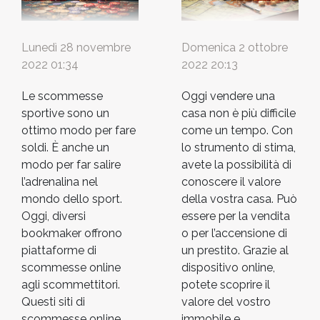
Lunedì 28 novembre
Domenica 2 ottobre
2022 01:34
2022 20:13
Le scommesse
Oggi vendere una
sportive sono un
casa non è più difficile
ottimo modo per fare
come un tempo. Con
soldi. È anche un
lo strumento di stima,
modo per far salire
avete la possibilità di
l’adrenalina nel
conoscere il valore
mondo dello sport.
della vostra casa. Può
Oggi, diversi
essere per la vendita
bookmaker offrono
o per l’accensione di
piattaforme di
un prestito. Grazie al
scommesse online
dispositivo online,
agli scommettitori.
potete scoprire il
Questi siti di
valore del vostro
scommesse online
immobile e...