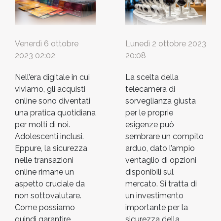
Venerdì 6 ottobre
Lunedì 2 ottobre 2023
2023 02:02
20:08
Nell’era digitale in cui
La scelta della
viviamo, gli acquisti
telecamera di
online sono diventati
sorveglianza giusta
una pratica quotidiana
per le proprie
per molti di noi.
esigenze può
Adolescenti inclusi.
sembrare un compito
Eppure, la sicurezza
arduo, dato l’ampio
nelle transazioni
ventaglio di opzioni
online rimane un
disponibili sul
aspetto cruciale da
mercato. Si tratta di
non sottovalutare.
un investimento
Come possiamo
importante per la
quindi garantire
sicurezza della