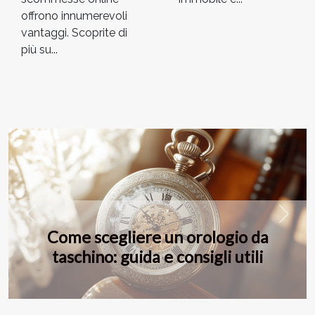
offrono innumerevoli
vantaggi. Scoprite di
più su...
Previous
Next
Come scegliere un orologio da
taschino: guida e consigli utili