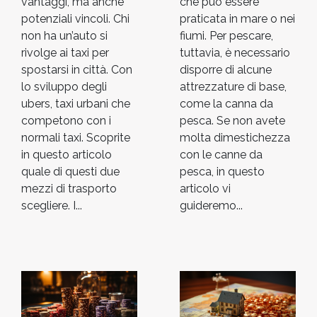
vantaggi, ma anche
che può essere
potenziali vincoli. Chi
praticata in mare o nei
non ha un’auto si
fiumi. Per pescare,
rivolge ai taxi per
tuttavia, è necessario
spostarsi in città. Con
disporre di alcune
lo sviluppo degli
attrezzature di base,
ubers, taxi urbani che
come la canna da
competono con i
pesca. Se non avete
normali taxi. Scoprite
molta dimestichezza
in questo articolo
con le canne da
quale di questi due
pesca, in questo
mezzi di trasporto
articolo vi
scegliere. I...
guideremo...