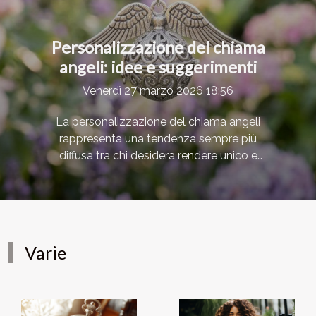
Personalizzazione del chiama
angeli: idee e suggerimenti
Venerdì 27 marzo 2026 18:56
La personalizzazione del chiama angeli
rappresenta una tendenza sempre più
diffusa tra chi desidera rendere unico e
significativo questo simbolico gioiello.
Proseguendo nella lettura, si potranno
scoprire idee originali, tecniche e
suggerimenti per trasformare un
semplice chiama angeli in un accessorio
Varie
davvero speciale. Lasciati ispirare dalle
possibilità offerte e trova la soluzione
perfetta per esprimere la tua personalità
o per fare un regalo indimenticabile.