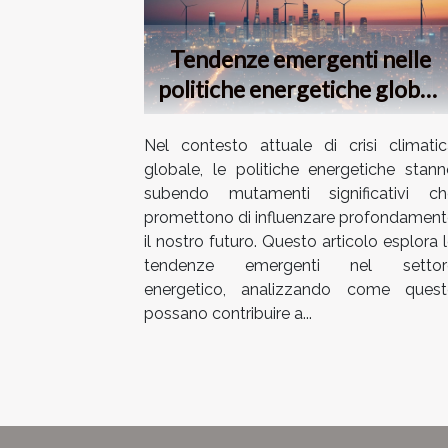
Tendenze emergenti nelle
politiche energetiche globali
e il loro impatto sul
cambiamento climatico
Nel contesto attuale di crisi climatic
globale, le politiche energetiche stan
subendo mutamenti significativi ch
promettono di influenzare profondament
il nostro futuro. Questo articolo esplora 
tendenze emergenti nel settor
energetico, analizzando come quest
possano contribuire a...