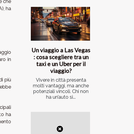
e che
), ha
Un viaggio a Las Vegas
aggio
: cosa scegliere tra un
ro in
taxi e un Uber per il
viaggio?
di più
Vivere in città presenta
molti vantaggi, ma anche
rebbe
potenziali vincoli. Chi non
ha un’auto si...
cipali
nto ha
mento