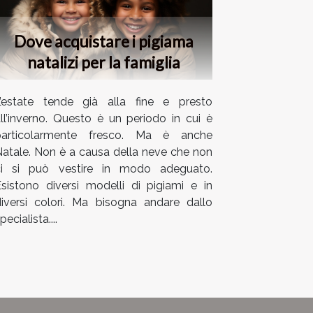
Dove acquistare i pigiama
natalizi per la famiglia
L’estate tende già alla fine e presto
ll’inverno. Questo è un periodo in cui è
particolarmente fresco. Ma è anche
atale. Non è a causa della neve che non
ci si può vestire in modo adeguato.
sistono diversi modelli di pigiami e in
iversi colori. Ma bisogna andare dallo
pecialista....