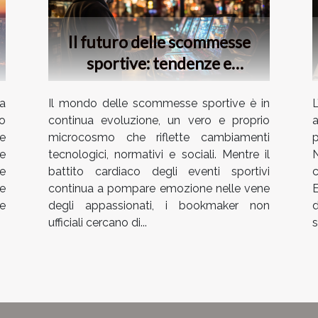
Il futuro delle scommesse
sportive: tendenze e
previsioni per i bookmaker
non ufficiali
Il mondo delle scommesse sportive è in
a
continua evoluzione, un vero e proprio
a
no
microcosmo che riflette cambiamenti
e
tecnologici, normativi e sociali. Mentre il
N
e
battito cardiaco degli eventi sportivi
le
continua a pompare emozione nelle vene
E
e
degli appassionati, i bookmaker non
d
e
ufficiali cercano di...
s