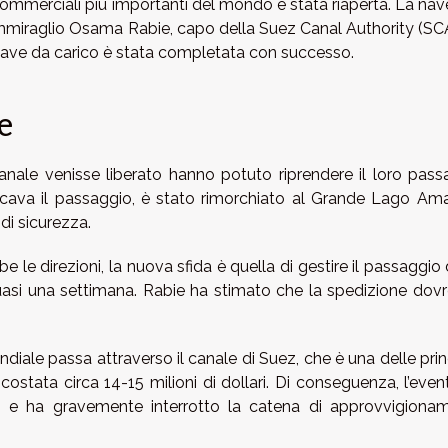
ommerciali più importanti del mondo è stata riaperta. La nav
’ammiraglio Osama Rabie, capo della Suez Canal Authority (SCA
nave da carico è stata completata con successo.
le
anale venisse liberato hanno potuto riprendere il loro pass
occava il passaggio, è stato rimorchiato al Grande Lago Ama
di sicurezza.
 le direzioni, la nuova sfida è quella di gestire il passaggio 
quasi una settimana. Rabie ha stimato che la spedizione dov
ndiale passa attraverso il canale di Suez, che è una delle prin
 è costata circa 14-15 milioni di dollari. Di conseguenza, l’eve
io e ha gravemente interrotto la catena di approvvigiona